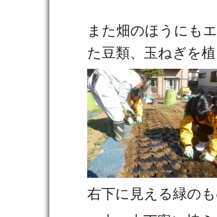
また畑のほうにも
た豆類、玉ねぎを植
右下に見える緑のも