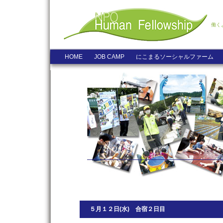
働く
HOME
JOB CAMP
にこまるソーシャルファーム
５月１２日(水) 合宿２日目